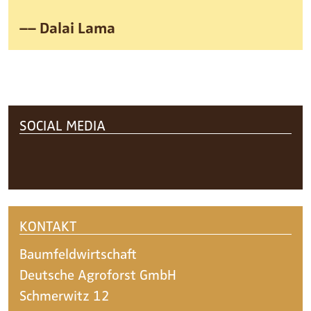
–– Dalai Lama
Footer
SOCIAL MEDIA
KONTAKT
Baumfeldwirtschaft
Deutsche Agroforst GmbH
Schmerwitz 12