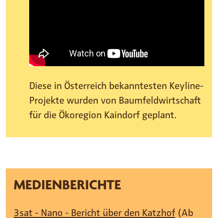
Diese in Österreich bekanntesten Keyline-
Projekte wurden von Baumfeldwirtschaft
für die Ökoregion Kaindorf geplant.
MEDIENBERICHTE
3sat - Nano - Bericht über den Katzhof
(Ab